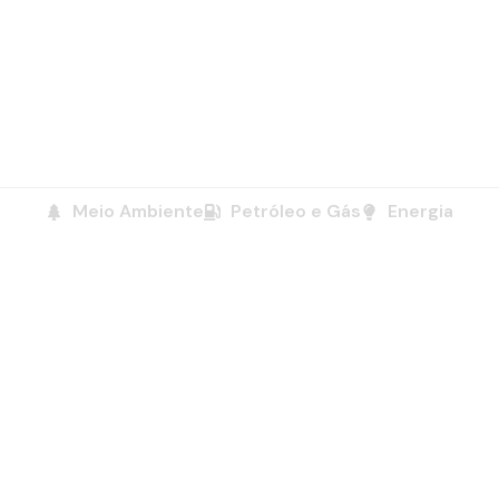
Leia Mais
Notícias
junho 16, 2026
Meio Ambiente
Petróleo e Gás
Energia
O MB Cursos tem 27 anos de história formando
profissionais de alta capacidade e preparados para
o mercado.
Contato
atendimento@mbcursos.coppe.ufrj.br
Bloco I, Sala 252 - Cidade Universitária