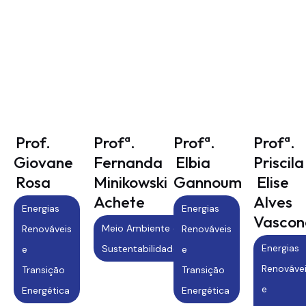
Prof.
Profª.
Profª.
Profª.
Giovane
Fernanda
Elbia
Priscila
Rosa
Minikowski
Gannoum
Elise
Achete
Alves
Energias
Energias
Vascon
Meio Ambiente e
Renováveis
Renováveis
Energias
Sustentabilidade
e
e
Renováve
Transição
Transição
e
Energética
Energética