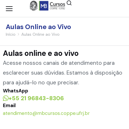
Aulas Online ao Vivo
Início
Aulas Online ao Vivo
Você está aqui:
Aulas online e ao vivo
Acesse nossos canais de atendimento para
esclarecer suas dúvidas. Estamos à disposição
para ajudá-lo no que precisar.
WhatsApp
+55 21 96843-8306
Email
atendimento@mbcursos.coppe.ufrj.br