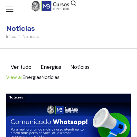
Notícias
Início
Notícias
Você está aqui:
Ver tudo
Energias
Notícias
View all
Energias
Notícias
Notícias