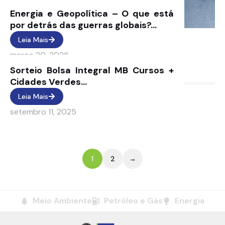
Energia e Geopolítica – O que está
por detrás das guerras globais?...
Leia Mais
março 20, 2026
Sorteio Bolsa Integral MB Cursos +
Cidades Verdes...
Notícias
Leia Mais
setembro 11, 2025
1
2
→
Meio Ambiente
Petróleo e Gás
Energia