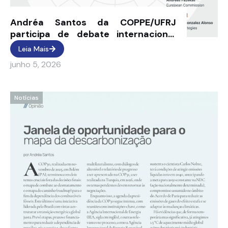
Andréa Santos da COPPE/UFRJ
participa de debate internacional
sobre trajetórias climáticas na
Leia Mais
Conferência de Bonn, na Alemanha....
junho 5, 2026
Notícias