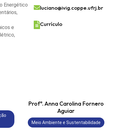
o Energético
luciano@ivig.coppe.ufrj.br
ntários,
Currículo
micos e
étrico,
Profª. Anna Carolina Fornero
Aguiar
ção
Meio Ambiente e Sustentabilidade