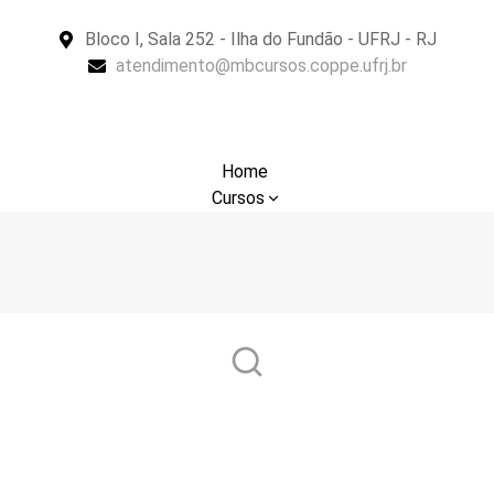
Bloco I, Sala 252 - Ilha do Fundão - UFRJ - RJ
atendimento@mbcursos.coppe.ufrj.br
Home
Cursos
Sobre
Notícias
Suporte
Contato