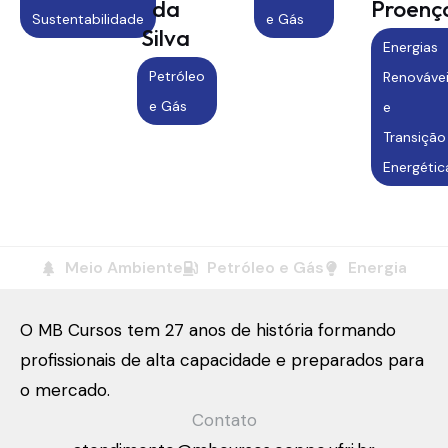
da
Proenç
Sustentabilidade
e Gás
Silva
Energias
Petróleo
Renováve
e Gás
e
Transição
Energétic
Meio Ambiente
Petróleo e Gás
Energia
O MB Cursos tem 27 anos de história formando
profissionais de alta capacidade e preparados para
o mercado.
Contato