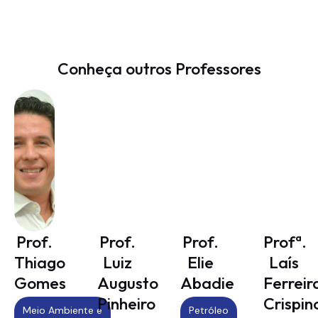
Conheça outros Professores
Prof.
Prof.
Prof.
Profª.
Thiago
Luiz
Elie
Laís
Gomes
Augusto
Abadie
Ferreir
Pinheiro
Crispin
Meio Ambiente e
Petróleo