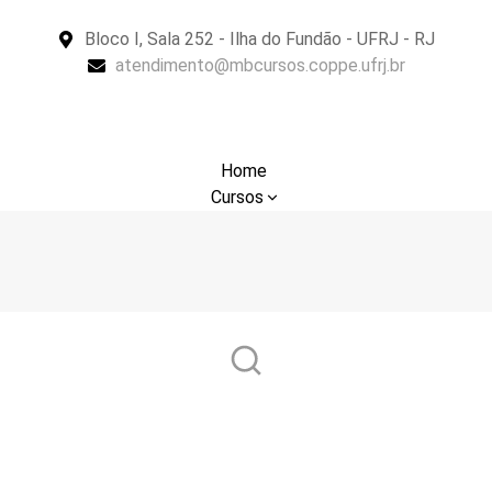
Bloco I, Sala 252 - Ilha do Fundão - UFRJ - RJ
atendimento@mbcursos.coppe.ufrj.br
Home
Cursos
Sobre
Notícias
Suporte
Contato